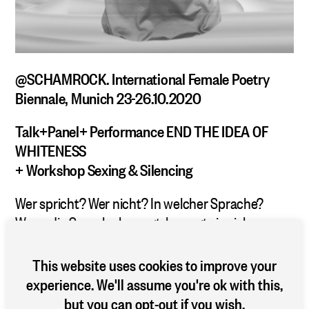
@SCHAMROCK. International Female Poetry
Biennale, Munich 23-26.10.2020
Talk+Panel+ Performance END THE IDEA OF
WHITENESS
+ Workshop Sexing & Silencing
Wer spricht? Wer nicht? In welcher Sprache?
Wenn die Sprache bewegt, bewegt sie sich
zwischen Menschen. Im Körper. Im Raum. Wenn
sie sich bewegt, will sie in eine andere Ecke, alles
This website uses cookies to improve your
umstellen, umdrehen und anders herum sehen.
experience. We'll assume you're ok with this,
Dann ergibt es ein neues Bild, von einem alten
but you can opt-out if you wish.