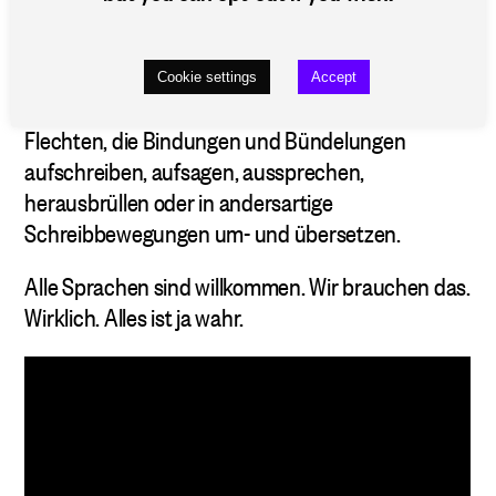
Film, mit vertrackten Tracks, verdrehten Füßen
und süßen Sounds. Wenn die Sprache das aushält
und gestaltet, können die sprachlichen Biegungen
Cookie settings
Accept
die Kontakte und Körper, die Flächen und
Flechten, die Bindungen und Bündelungen
aufschreiben, aufsagen, aussprechen,
herausbrüllen oder in andersartige
Schreibbewegungen um- und übersetzen.
Alle Sprachen sind willkommen. Wir brauchen das.
Wirklich. Alles ist ja wahr.